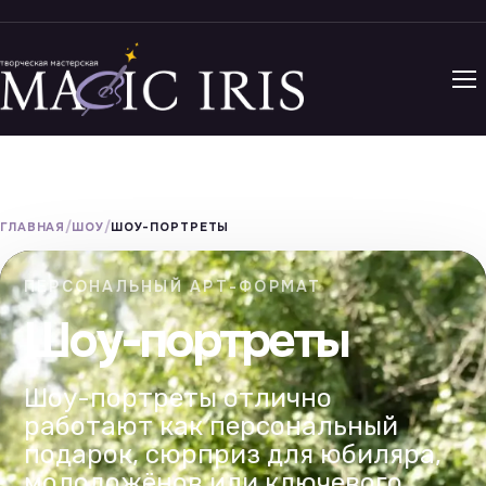
ГЛАВНАЯ
ШОУ
ШОУ-ПОРТРЕТЫ
ПЕРСОНАЛЬНЫЙ АРТ-ФОРМАТ
Шоу-портреты
Шоу-портреты отлично
работают как персональный
подарок, сюрприз для юбиляра,
молодожёнов или ключевого